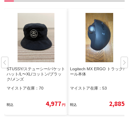
STUSSY/ステューシー/バケット
Logitech MX ERGO トラックボ
ハット/L〜XL/コットン/ブラッ
ール本体
ク/メンズ
マイストア在庫：
70
マイストア在庫：
53
4,977
2,885
税込
円
税込
円