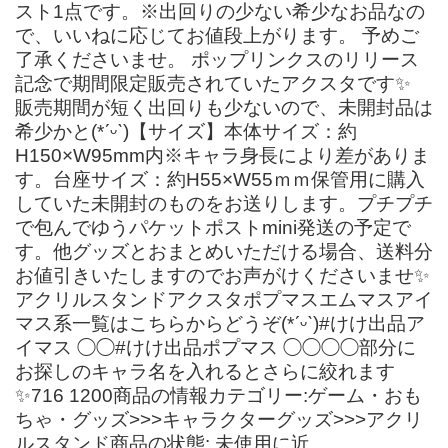
スト1点です。※出回りの少ない希少なお品なの
で、いいねに応じてお値段上がります。 予めご
了承くださいませ。 ポップリンクスのリリース
記念で期間限定販売されていたアクスタです✨
販売期間が短く出回りも少ないので、未開封品は
希少かと(*ˊᵕˋ)【サイズ】本体サイズ：約
H150×W95mm内※キャラ身長により差がありま
す。台座サイズ：約H55×W55ｍｍ保管用に購入
していた未開封のものをお送りします。プチプチ
で包んでゆうパケットポストmini発送の予定で
す。他グッズとおまとめいただける場合、送料分
お値引きいたしますのでお声がけくださいませ✨
アクリルスタンドアクスタポプマスエムマスアイ
マス系一覧はこちらからどうぞ(*ˊᵕˋ)#けけ出品ア
イマス ◯◯#けけ出品ポプマス ◯◯◯◯部分に
お探しのキャラ名を入れるとさらに絞れます
✨716 1200商品の情報カテゴリー:ゲーム・おも
ちゃ・グッズ>>>キャラクターグッズ>>>アクリ
ルスタンド商品の状態: 未使用に近