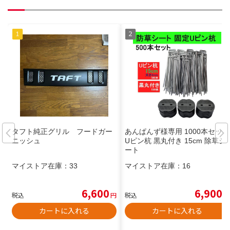
タフト純正グリル フードガー
あんぱんず様専用 1000本セット
ニッシュ
Uピン杭 黒丸付き 15cm 除草シ
ート
マイストア在庫：
33
マイストア在庫：
16
6,600
6,900
税込
円
税込
円
カートに入れる
カートに入れる