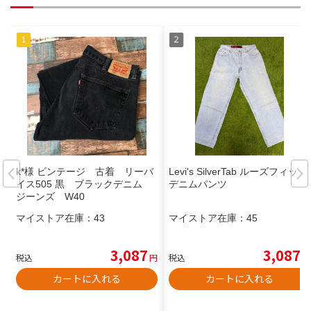
k*様 ビンテージ 古着 リーバ
Levi's SilverTab ルーズフィット
イス505 黒 ブラックデニム
デニムパンツ
ジーンズ W40
マイストア在庫：
43
マイストア在庫：
45
3,087
3,087
税込
円
税込
円
カートに入れる
カートに入れる