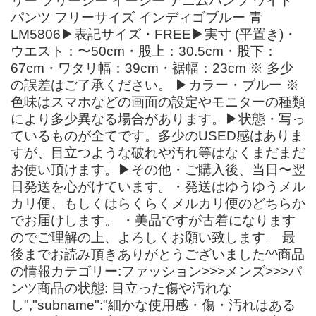
リー フリージー イージー デニムパンツ ワイド
パンツ フリーサイズ インディゴブルー 青
LM5806▶表記サイズ・FREE▶実寸 (平置き)・
ウエスト：〜50cm・股上：30.5cm・股下：
67cm・ワタリ幅：39cm・裾幅：23cm ※ 多少
の誤差はご了承ください。 ▶カラー・ブルー ※
色味はスマホなどの画面の設定やモニターの種類
により多少異なる場合があります。▶状態・写っ
ているものが全てです。多少のUSED感はありま
すが、目立つような破れや汚れ等はなくまだまだ
お使い頂けます。▶その他・ご購入後、当日〜翌
日発送を心がけています。・発送はゆうゆうメル
カリ便、もしくはらくらくメルカリ便のどちらか
でお届けします。 ・美品ですが古着になります
のでご理解の上、よろしくお願い致します。 最
後までお読み頂きありがとうございました^^商品
の情報カテゴリー:ファッション>>>メンズ>>>パ
ンツ商品の状態: 目立った傷や汚れな
し","subname":"細かな使用感・傷・汚れはある